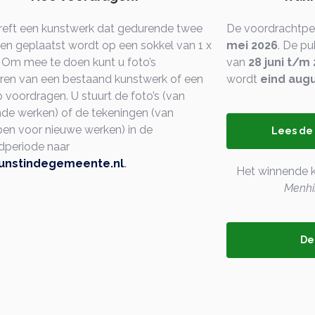
reft een kunstwerk dat gedurende twee
De voordrachtpe
iten geplaatst wordt op een sokkel van 1 x
mei 2026
. De pu
. Om mee te doen kunt u foto’s
van
28 juni
t/m 
ren van een bestaand kunstwerk of een
wordt
eind aug
 voordragen. U stuurt de foto’s (van
de werken) of de tekeningen (van
en voor nieuwe werken) in de
Lees de
periode naar
unstindegemeente.nl
.
Het winnende k
Menhi
De