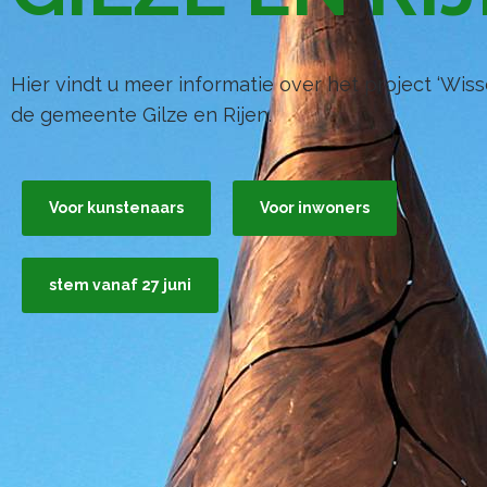
Hier vindt u meer informatie over het project ‘Wisse
de gemeente Gilze en Rijen.
Voor kunstenaars
Voor inwoners
stem vanaf 27 juni