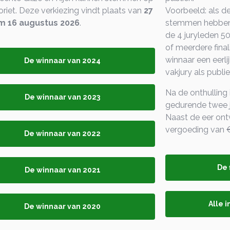
oriet. Deze verkiezing vindt plaats van
27
Voorbeeld: als de
m 16 augustus 2026
.
stemmen hebben 
de 4 juryleden 5
of meerdere finali
winnaar een eerli
De winnaar van 2024
vakjury als publie
Na de onthulling
De winnaar van 2023
gedurende twee 
Naast de eer ont
vergoeding van €
De winnaar van 2022
De 
De winnaar van 2021
Alle 
De winnaar van 2020