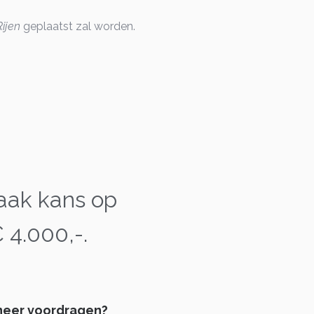
ijen
geplaatst zal worden.
aak kans op
 4.000,-.
eer voordragen?